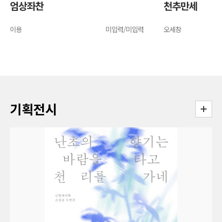
엄상좌찬
천추만세
이용
미입력/미입력
오세창
기획전시
더보기