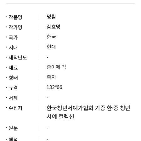
명월
작품명
김효명
작가명
한국
국가
현대
시대
-
제작년도
종이에 먹
재료
족자
형태
132*66
규격
-
서체
한국청년서예가협회 기증 한·중 청년
수집처
서예 컬렉션
원문
-
해석
-