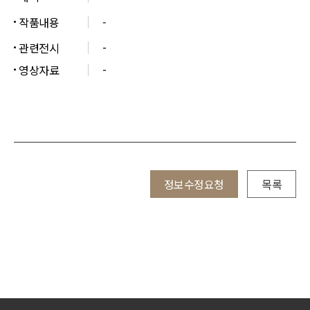
작품내용
-
-
관련전시
-
영상자료
정보수정요청
목록